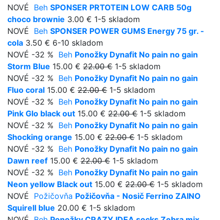
NOVÉ
Beh
SPONSER PRTOTEIN LOW CARB 50g
choco brownie
3.00 €
1-5 skladom
NOVÉ
Beh
SPONSER POWER GUMS Energy 75 gr. -
cola
3.50 €
6-10 skladom
NOVÉ
-32 %
Beh
Ponožky Dynafit No pain no gain
Storm Blue
15.00 €
22.00 €
1-5 skladom
NOVÉ
-32 %
Beh
Ponožky Dynafit No pain no gain
Fluo coral
15.00 €
22.00 €
1-5 skladom
NOVÉ
-32 %
Beh
Ponožky Dynafit No pain no gain
Pink Glo black out
15.00 €
22.00 €
1-5 skladom
NOVÉ
-32 %
Beh
Ponožky Dynafit No pain no gain
Shocking orange
15.00 €
22.00 €
1-5 skladom
NOVÉ
-32 %
Beh
Ponožky Dynafit No pain no gain
Dawn reef
15.00 €
22.00 €
1-5 skladom
NOVÉ
-32 %
Beh
Ponožky Dynafit No pain no gain
Neon yellow Black out
15.00 €
22.00 €
1-5 skladom
NOVÉ
Požičovňa
Požičovňa - Nosič Ferrino ZAINO
Squirell blue
20.00 €
1-5 skladom
NOVÉ
Beh
Ponožky CRAZY IDEA socks Zebra mix