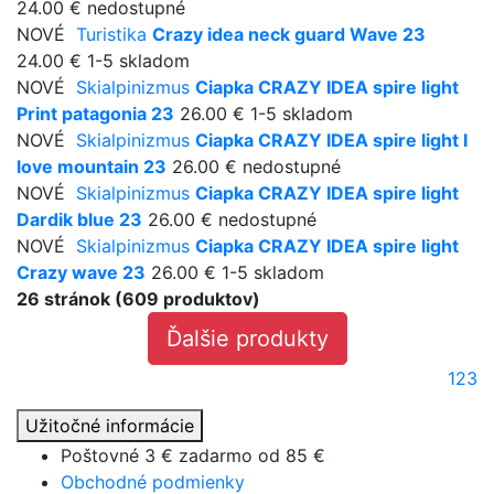
24.00 €
nedostupné
NOVÉ
Turistika
Crazy idea neck guard Wave 23
24.00 €
1-5 skladom
NOVÉ
Skialpinizmus
Ciapka CRAZY IDEA spire light
Print patagonia 23
26.00 €
1-5 skladom
NOVÉ
Skialpinizmus
Ciapka CRAZY IDEA spire light I
love mountain 23
26.00 €
nedostupné
NOVÉ
Skialpinizmus
Ciapka CRAZY IDEA spire light
Dardik blue 23
26.00 €
nedostupné
NOVÉ
Skialpinizmus
Ciapka CRAZY IDEA spire light
Crazy wave 23
26.00 €
1-5 skladom
26 stránok (609 produktov)
Ďalšie produkty
1
2
3
Užitočné informácie
Poštovné 3 € zadarmo od
85 €
Obchodné podmienky