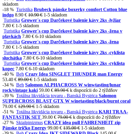
skladom
-18 %
Turistika
Brubeck pánske boxerky comfort Cotton blue
indgo
8.90 €
10.90 €
1-5 skladom
Turistika
Grower´s cup Darčekové balenie kávy 2ks -lyžiar
7.80 €
1-5 skladom
Turistika
Grower´s cup Darčekové balenie kávy 2ks -žena v
plavkách
7.80 €
6-10 skladom
Turistika
Grower´s cup Darčekové balenie kávy 2ks -žena
7.80 €
1-5 skladom
Turistika
Grower´s cup Darčekové balenie kávy 2ks -cyklista
sluchátka
7.80 €
6-10 skladom
Turistika
Grower´s cup Darčekové balenie kávy 2ks -cyklista
kopec
7.80 €
6-10 skladom
-40 %
Beh
Crazy Idea SINGLET THUNDER man Energy
53.40 €
89.00 €
1-5 skladom
-34 %
Beh
Salomon ALPHACROSS W winwtasting/lunar
rock/vintage kaki
59.00 €
89.90 €
k dispozícii do 2 týždňov
-39 %
Totálna likvidácia tovaru - Banská Bystrica
Salomon
SUPERCROSS BLAST GTX W winetasting/black/burnt coral
79.00 €
129.90 €
1-5 skladom
-51 %
Totálna likvidácia tovaru - Banská Bystrica
KARI TRAA-
FANTASTIK SET
39.00 €
79.00 €
k dispozícii do 2 týždňov
-27 %
Skialpinizmus
CRAZY idea pull FAHRENHEIT zip
Pánske tričko Energy
99.00 €
135.00 €
1-5 skladom
-29 %
Beh
Crazy Idea JKT SIDEWARD Black
145.00 €