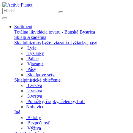
Sortiment
Totálna likvidácia tovaru - Banská Bystrica
Skialp Akadémia
Skialpinizmus
Lyže, viazania, lyžiarky, pásy
Lyže
Lyžiarky
Palice
Viazanie
Pásy
Skialpové sety
Skialpinistické oblečenie
1.vrstva
2.vrstva
3.vrstva
Ponožky, čiapky, čelenky, buff
Nohavice
Iné
Batohy
Bezpečnosť
Výživa