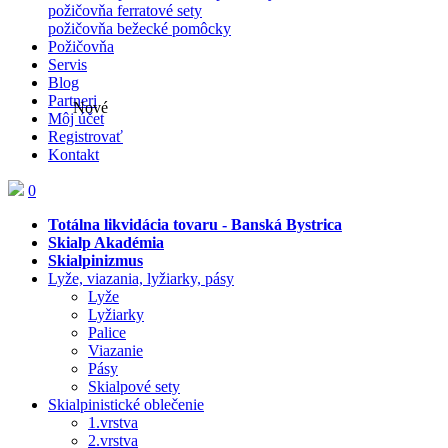
požičovňa ferratové sety
požičovňa bežecké pomôcky
Požičovňa
Servis
Blog
Partneri
Nové
Môj účet
Registrovať
Kontakt
0
Totálna likvidácia tovaru - Banská Bystrica
Skialp Akadémia
Skialpinizmus
Lyže, viazania, lyžiarky, pásy
Lyže
Lyžiarky
Palice
Viazanie
Pásy
Skialpové sety
Skialpinistické oblečenie
1.vrstva
2.vrstva