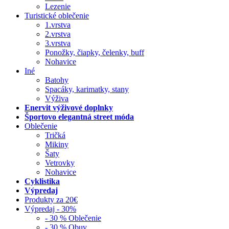
Lezenie
Turistické oblečenie
1.vrstva
2.vrstva
3.vrstva
Ponožky, čiapky, čelenky, buff
Nohavice
Iné
Batohy
Spacáky, karimatky, stany
Výživa
Enervit výživové doplnky
Športovo elegantná street móda
Oblečenie
Tričká
Mikiny
Šaty
Vetrovky
Nohavice
Cyklistika
Výpredaj
Produkty za 20€
Výpredaj - 30%
- 30 % Oblečenie
- 30 % Obuv