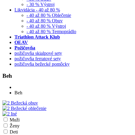
- 30 % Výstroj
Likvidácia - 40 až 80 %
- 40 až 80 % Oblečenie
- 40 až 80 % Obuv
- 40 až 80 % Výstroj
- 40 až 80 % Termoprádlo
Triathlon Attack Klub
OEAV
Požičovňa
požičovňa skialpové sety
požičovňa ferratové sety
požičovňa bežecké pomôcky
Beh
Beh
Bežecká obuv
Bežecké oblečenie
Iné
Muži
Ženy
Deti