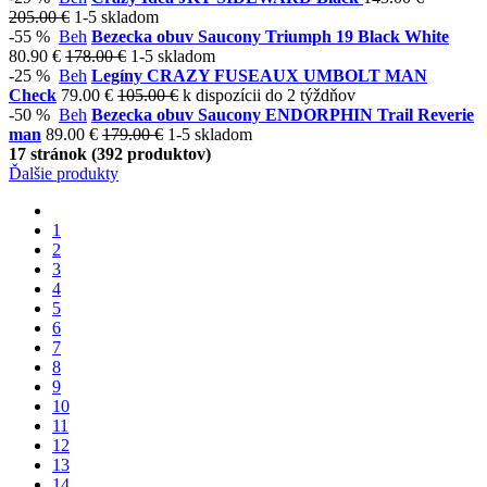
205.00 €
1-5 skladom
-55 %
Beh
Bezecka obuv Saucony Triumph 19 Black White
80.90 €
178.00 €
1-5 skladom
-25 %
Beh
Legíny CRAZY FUSEAUX UMBOLT MAN
Check
79.00 €
105.00 €
k dispozícii do 2 týždňov
-50 %
Beh
Bezecka obuv Saucony ENDORPHIN Trail Reverie
man
89.00 €
179.00 €
1-5 skladom
17 stránok (392 produktov)
Ďalšie produkty
1
2
3
4
5
6
7
8
9
10
11
12
13
14