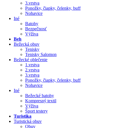
3.vrstva
Ponožky, čiapky, čelenky, buff
Nohavice
Iné
Batohy
Bezpečnosť
Výživa
Beh
Bežecká obuv
Tenisky
Tenisky Salomon
Bežecké oblečenie
1.vrstva
2.vrstva
3.vrstva
Ponožky, čiapky, čelenky, buff
Nohavice
Iné
Bežecké batohy
Kompresný textil
Výživa
Šport testery
Turistika
Turistická obuv
Obuv