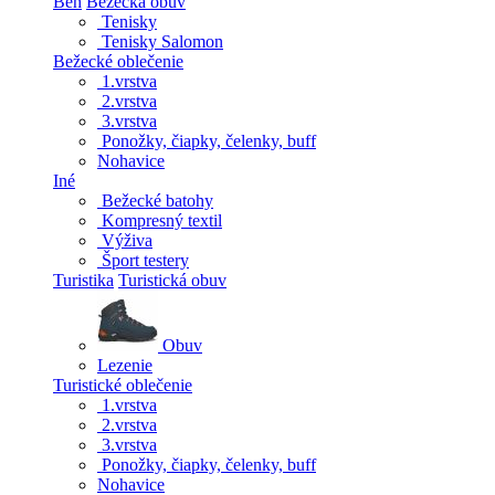
Beh
Bežecká obuv
Tenisky
Tenisky Salomon
Bežecké oblečenie
1.vrstva
2.vrstva
3.vrstva
Ponožky, čiapky, čelenky, buff
Nohavice
Iné
Bežecké batohy
Kompresný textil
Výživa
Šport testery
Turistika
Turistická obuv
Obuv
Lezenie
Turistické oblečenie
1.vrstva
2.vrstva
3.vrstva
Ponožky, čiapky, čelenky, buff
Nohavice