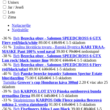
Unisex
Jar / Jeseň
Leto
Zima
Najlacnejšie
Najdrahšie
-36 %
Beh
Bezecka obuv - Salomon SPEEDCROSS 6 GTX
Fiery red/black/white
89.00 €
139.95 €
1-5 skladom
-51 %
Totálna likvidácia tovaru - Banská Bystrica
KARI TRAA-
MASKE Pant 100% wool naval
39.00 €
79.00 €
nedostupné
-38 %
Beh
Bezecka obuv - Salomon SPEEDCROSS 6 GTX
Lun rock/ black /sunny lime
99.00 €
159.95 €
1-5 skladom
-36 %
Beh
Bezecka obuv - Salomon SPEEDCROSS 6 Fiery
red/black/safari
89.00 €
139.95 €
1-5 skladom
-40 %
Beh
Panske bezecke topanky Salomon Spectur Estate
blue/dazzling
75.00 €
125.00 €
1-5 skladom
Turistika
Grower´s cup Honduras káva 300ml
2.20 €
viac ako 25
skladom
-39 %
Beh
KARPOS LOT EVO Pánska outdoorová bunda
grenadina čierna
89.00 €
145.00 €
1-5 skladom
-33 %
Skialpinizmus
KARPOS Odle Fleece pánska fleeceová
mikina 2. vrstva zlatohnedá
91.00 €
135.00 €
1-5 skladom
-56 %
Beh
Fivefingers Altiza Loop Black
39.00 €
89.00 €
1-5