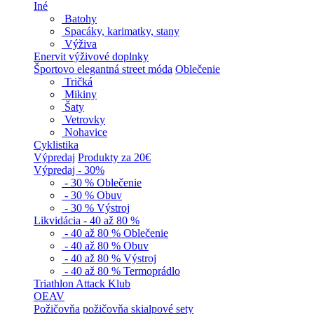
Iné
Batohy
Spacáky, karimatky, stany
Výživa
Enervit výživové doplnky
Športovo elegantná street móda
Oblečenie
Tričká
Mikiny
Šaty
Vetrovky
Nohavice
Cyklistika
Výpredaj
Produkty za 20€
Výpredaj - 30%
- 30 % Oblečenie
- 30 % Obuv
- 30 % Výstroj
Likvidácia - 40 až 80 %
- 40 až 80 % Oblečenie
- 40 až 80 % Obuv
- 40 až 80 % Výstroj
- 40 až 80 % Termoprádlo
Triathlon Attack Klub
OEAV
Požičovňa
požičovňa skialpové sety