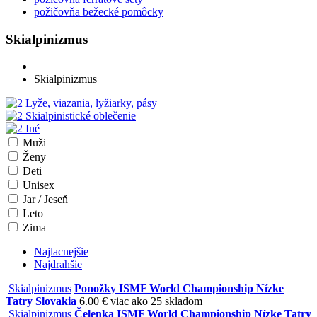
požičovňa bežecké pomôcky
Skialpinizmus
Skialpinizmus
Lyže, viazania, lyžiarky, pásy
Skialpinistické oblečenie
Iné
Muži
Ženy
Deti
Unisex
Jar / Jeseň
Leto
Zima
Najlacnejšie
Najdrahšie
Skialpinizmus
Ponožky ISMF World Championship Nízke
Tatry Slovakia
6.00 €
viac ako 25 skladom
Skialpinizmus
Čelenka ISMF World Championship Nízke Tatry