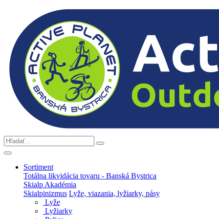
Sortiment
Totálna likvidácia tovaru - Banská Bystrica
Skialp Akadémia
Skialpinizmus
Lyže, viazania, lyžiarky, pásy
Lyže
Lyžiarky