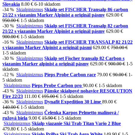
Slovakia
8.00 €
6-10 skladom
-34 %
Skialpinizmus
Skialp set FISCHER Transalp 86 carbon
21/22 s viazaním Marker Alpinist a originál pásmy
629.00 €
950.00 €
1-5 skladom
-30 %
Skialpinizmus
Skialp set FISCHER Transalp 82 carbon
21/22 s viazaním Marker Alpinist a originál pásmy
629.00 €
900.00 €
1-5 skladom
-16 %
Skialpinizmus
Skialp set FISCHER TRANSALP 82 21/22
s viazaním Marker Alpinist a originál pásmi
629.00 €
750.00 €
1-5 skladom
-30 %
Skialpinizmus
Skialp set Fischer transalp 82 Carbon s
viazaním Marker alpinist a originál pásmy
629.00 €
900.00 €
1-5
skladom
-12 %
Skialpinizmus
Pieps Probe Carbon race
79.00 €
90.00 €
1-
5 skladom
Skialpinizmus
Pieps Probe Carbon pro
90.00 €
1-5 skladom
-43 %
Skialpinizmus
Pánske skialpové nohavice RESOLUTION
Fire 22/23
111.00 €
195.00 €
1-5 skladom
-36 %
Skialpinizmus
Dynafit Expedition 30 Lime
89.00 €
140.00 €
1-5 skladom
-43 %
Skialpinizmus
Čelenka Karpos Pelmetto malinová /
ružová biela
9.00 €
15.90 €
1-5 skladom
Skialpinizmus
Skialp viazanie Ski Trab Titan Vario 2 Blue
479.80 €
1-5 skladom
Skialpinizmus
Skialp Prilba Ski Trab Aero White
149.90 €
1-5