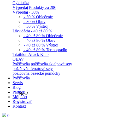
Cyklistika
Výpredaj
Produkty za 20€
Výpredaj - 30%
- 30 % Oblečenie
- 30 % Obuv
- 30 % Výstroj
Likvidácia - 40 až 80 %
- 40 až 80 % Oblečenie
- 40 až 80 % Obuv
- 40 až 80 % Výstroj
- 40 až 80 % Termoprádlo
Triathlon Attack Klub
OEAV
Požičovňa
požičovňa skialpové sety
požičovňa ferratové sety
požičovňa bežecké pomôcky
Požičovňa
Servis
Blog
Partneri
Nové
Môj účet
Registrovať
Kontakt
0