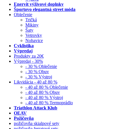
Enervit výživové doplnky
Športovo elegantná street móda
Oblečenie
Tričká
Mikiny
Šaty
Vetrovky
Nohavice
Cyklistika
Výpredaj
Produkty za 20€
Výpredaj - 30%
- 30 % Oblečenie
- 30 % Obuv
- 30 % Výstroj
Likvidácia - 40 až 80 %
- 40 až 80 % Oblečenie
- 40 až 80 % Obuv
- 40 až 80 % Výstroj
- 40 až 80 % Termoprádlo
Triathlon Attack Klub
OEAV
Požičovňa
požičovňa skialpové sety
požičovňa ferratové sety