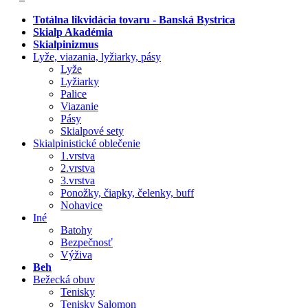
Totálna likvidácia tovaru - Banská Bystrica
Skialp Akadémia
Skialpinizmus
Lyže, viazania, lyžiarky, pásy
Lyže
Lyžiarky
Palice
Viazanie
Pásy
Skialpové sety
Skialpinistické oblečenie
1.vrstva
2.vrstva
3.vrstva
Ponožky, čiapky, čelenky, buff
Nohavice
Iné
Batohy
Bezpečnosť
Výživa
Beh
Bežecká obuv
Tenisky
Tenisky Salomon