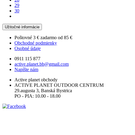
29
30
Užitočné informácie
Poštovné 3 € zadarmo od
85 €
Obchodné podmienky
Osobné údaje
0911 115 877
active.planet.bb@gmail.com
Napíšte nám
Active planet obchody
ACTIVE PLANET OUTDOOR CENTRUM
29.augusta 3, Banská Bystrica
PO - PIA: 10.00 - 18.00