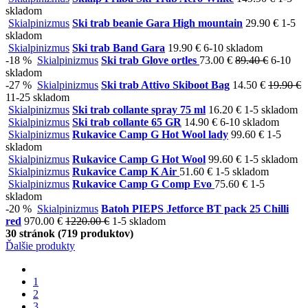
skladom
Skialpinizmus
Ski trab beanie Gara High mountain
29.90 €
1-5
skladom
Skialpinizmus
Ski trab Band Gara
19.90 €
6-10 skladom
-18 %
Skialpinizmus
Ski trab Glove ortles
73.00 €
89.40 €
6-10
skladom
-27 %
Skialpinizmus
Ski trab Attivo Skiboot Bag
14.50 €
19.90 €
11-25 skladom
Skialpinizmus
Ski trab collante spray 75 ml
16.20 €
1-5 skladom
Skialpinizmus
Ski trab collante 65 GR
14.90 €
6-10 skladom
Skialpinizmus
Rukavice Camp G Hot Wool lady
99.60 €
1-5
skladom
Skialpinizmus
Rukavice Camp G Hot Wool
99.60 €
1-5 skladom
Skialpinizmus
Rukavice Camp K Air
51.60 €
1-5 skladom
Skialpinizmus
Rukavice Camp G Comp Evo
75.60 €
1-5
skladom
-20 %
Skialpinizmus
Batoh PIEPS Jetforce BT pack 25 Chilli
red
970.00 €
1220.00 €
1-5 skladom
30 stránok (719 produktov)
Ďalšie produkty
1
2
3