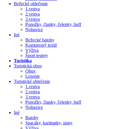
Bežecké oblečenie
1.vrstva
2.vrstva
3.vrstva
Ponožky, čiapky, čelenky, buff
Nohavice
Iné
Bežecké batohy
Kompresný textil
Výživa
Šport testery
Turistika
Turistická obuv
Obuv
Lezenie
Turistické oblečenie
1.vrstva
2.vrstva
3.vrstva
Ponožky, čiapky, čelenky, buff
Nohavice
Iné
Batohy
Spacáky, karimatky, stany
Výživa