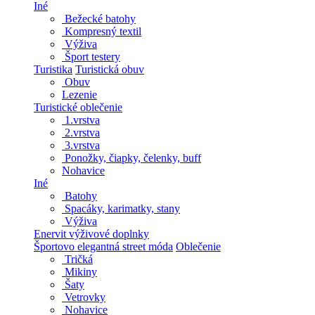
Iné
Bežecké batohy
Kompresný textil
Výživa
Šport testery
Turistika
Turistická obuv
Obuv
Lezenie
Turistické oblečenie
1.vrstva
2.vrstva
3.vrstva
Ponožky, čiapky, čelenky, buff
Nohavice
Iné
Batohy
Spacáky, karimatky, stany
Výživa
Enervit výživové doplnky
Športovo elegantná street móda
Oblečenie
Tričká
Mikiny
Šaty
Vetrovky
Nohavice