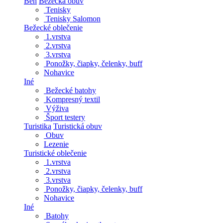
Beh
Bežecká obuv
Tenisky
Tenisky Salomon
Bežecké oblečenie
1.vrstva
2.vrstva
3.vrstva
Ponožky, čiapky, čelenky, buff
Nohavice
Iné
Bežecké batohy
Kompresný textil
Výživa
Šport testery
Turistika
Turistická obuv
Obuv
Lezenie
Turistické oblečenie
1.vrstva
2.vrstva
3.vrstva
Ponožky, čiapky, čelenky, buff
Nohavice
Iné
Batohy