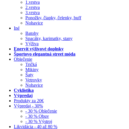
1.vrstva
2.vrstva
3.vrstva
Ponožky, čiapky, čelenky, buff
Nohavice
Iné
Batohy
Spacáky, karimatky, stany
Výživa
Enervit výživové doplnky
Športovo elegantná street móda
Oblečenie
Tričká
Mikiny
Šaty
Vetrovky
Nohavice
Cyklistika
Výpredaj
Produkty za 20€
Výpredaj - 30%
- 30 % Oblečenie
- 30 % Obuv
- 30 % Výstroj
Likvidácia - 40 až 80 %