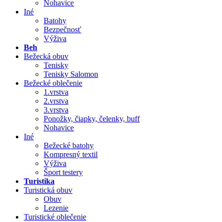
Nohavice
Iné
Batohy
Bezpečnosť
Výživa
Beh
Bežecká obuv
Tenisky
Tenisky Salomon
Bežecké oblečenie
1.vrstva
2.vrstva
3.vrstva
Ponožky, čiapky, čelenky, buff
Nohavice
Iné
Bežecké batohy
Kompresný textil
Výživa
Šport testery
Turistika
Turistická obuv
Obuv
Lezenie
Turistické oblečenie