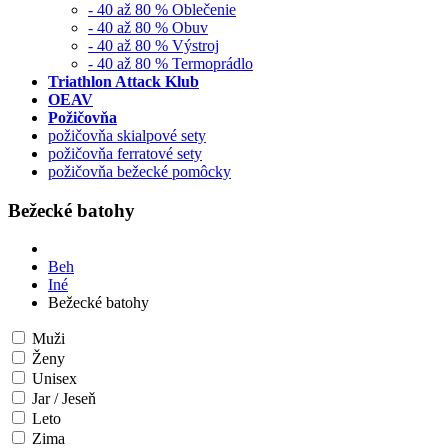
- 40 až 80 % Oblečenie
- 40 až 80 % Obuv
- 40 až 80 % Výstroj
- 40 až 80 % Termoprádlo
Triathlon Attack Klub
OEAV
Požičovňa
požičovňa skialpové sety
požičovňa ferratové sety
požičovňa bežecké pomôcky
Bežecké batohy
Beh
Iné
Bežecké batohy
Muži
Ženy
Unisex
Jar / Jeseň
Leto
Zima