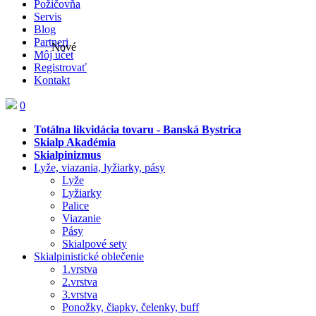
Požičovňa
Servis
Blog
Partneri
Nové
Môj účet
Registrovať
Kontakt
0
Totálna likvidácia tovaru - Banská Bystrica
Skialp Akadémia
Skialpinizmus
Lyže, viazania, lyžiarky, pásy
Lyže
Lyžiarky
Palice
Viazanie
Pásy
Skialpové sety
Skialpinistické oblečenie
1.vrstva
2.vrstva
3.vrstva
Ponožky, čiapky, čelenky, buff