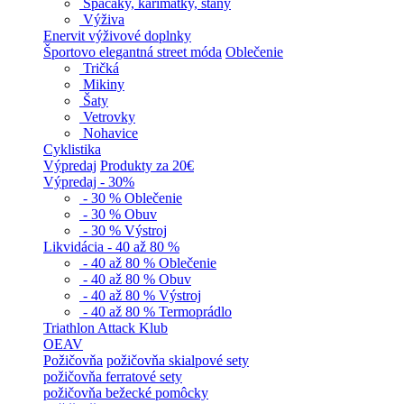
Spacáky, karimatky, stany
Výživa
Enervit výživové doplnky
Športovo elegantná street móda
Oblečenie
Tričká
Mikiny
Šaty
Vetrovky
Nohavice
Cyklistika
Výpredaj
Produkty za 20€
Výpredaj - 30%
- 30 % Oblečenie
- 30 % Obuv
- 30 % Výstroj
Likvidácia - 40 až 80 %
- 40 až 80 % Oblečenie
- 40 až 80 % Obuv
- 40 až 80 % Výstroj
- 40 až 80 % Termoprádlo
Triathlon Attack Klub
OEAV
Požičovňa
požičovňa skialpové sety
požičovňa ferratové sety
požičovňa bežecké pomôcky