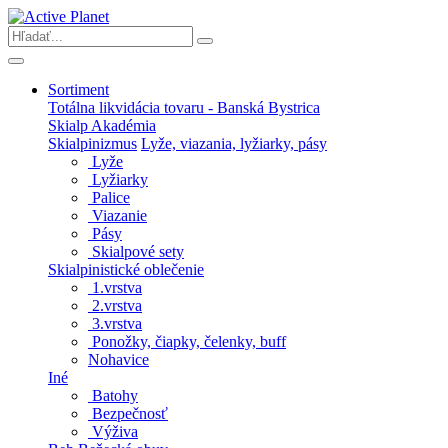
Sortiment
Totálna likvidácia tovaru - Banská Bystrica
Skialp Akadémia
Skialpinizmus
Lyže, viazania, lyžiarky, pásy
Lyže
Lyžiarky
Palice
Viazanie
Pásy
Skialpové sety
Skialpinistické oblečenie
1.vrstva
2.vrstva
3.vrstva
Ponožky, čiapky, čelenky, buff
Nohavice
Iné
Batohy
Bezpečnosť
Výživa