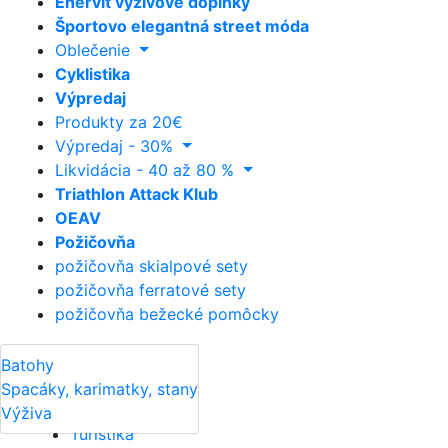
Enervit výživové doplnky
Športovo elegantná street móda
Oblečenie
Cyklistika
Výpredaj
Produkty za 20€
Výpredaj - 30%
Likvidácia - 40 až 80 %
Triathlon Attack Klub
OEAV
Požičovňa
požičovňa skialpové sety
požičovňa ferratové sety
požičovňa bežecké pomôcky
Výživa
Batohy
Spacáky, karimatky, stany
Výživa
Turistika