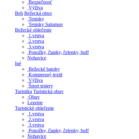
Bezpečnosť
Výživa
Beh
Bežecká obuv
Tenisky
Tenisky Salomon
Bežecké oblečenie
1.vrstva
2.vrstva
3.vrstva
Ponožky, čiapky, čelenky, buff
Nohavice
Iné
Bežecké batohy
Kompresný textil
Výživa
Šport testery
Turistika
Turistická obuv
Obuv
Lezenie
Turistické oblečenie
1.vrstva
2.vrstva
3.vrstva
Ponožky, čiapky, čelenky, buff
Nohavice