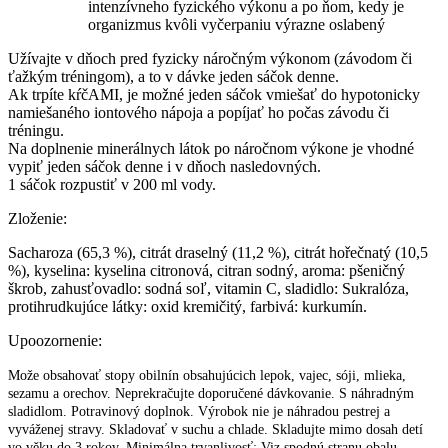
intenzívneho fyzického výkonu a po ňom, kedy je
organizmus kvôli vyčerpaniu výrazne oslabený
Užívajte v dňoch pred fyzicky náročným výkonom (závodom či
ťažkým tréningom), a to v dávke jeden sáčok denne.
Ak trpíte kŕčAMI, je možné jeden sáčok vmiešať do hypotonicky
namiešaného iontového nápoja a popíjať ho počas závodu či
tréningu.
Na doplnenie minerálnych látok po náročnom výkone je vhodné
vypiť jeden sáčok denne i v dňoch nasledovných.
1 sáčok rozpustiť v 200 ml vody.
Zloženie:
Sacharoza (65,3 %), citrát draselný (11,2 %), citrát hořečnatý (10,5
%), kyselina: kyselina citronová, citran sodný, aroma: pšeničný
škrob, zahusťovadlo: sodná soľ, vitamin C, sladidlo: Sukralóza,
protihrudkujúce látky: oxid kremičitý, farbivá: kurkumín.
Upoozornenie:
Može obsahovať stopy obilnín obsahujúcich lepok, vajec, sóji, mlieka,
sezamu a orechov. Neprekračujte doporučené dávkovanie. S náhradným
sladidlom. Potravinový doplnok. Výrobok nie je náhradou pestrej a
vyváženej stravy. Skladovať v suchu a chlade. Skladujte mimo dosah detí
vo věku do 3 rokov. Minimálna trvanlivosť: Viz spodnú stranu obalu.