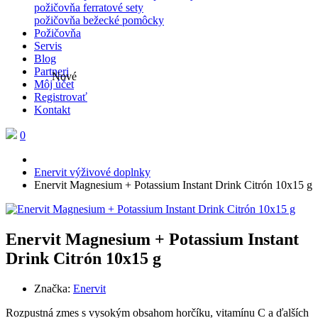
požičovňa ferratové sety
požičovňa bežecké pomôcky
Požičovňa
Servis
Blog
Partneri
Nové
Môj účet
Registrovať
Kontakt
0
Enervit výživové doplnky
Enervit Magnesium + Potassium Instant Drink Citrón 10x15 g
Enervit Magnesium + Potassium Instant
Drink Citrón 10x15 g
Značka:
Enervit
Rozpustná zmes s vysokým obsahom horčíku, vitamínu C a ďalších