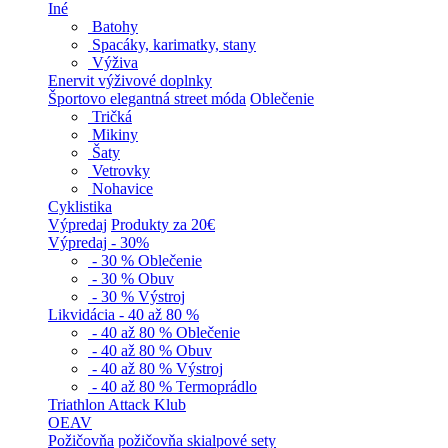
Iné
Batohy
Spacáky, karimatky, stany
Výživa
Enervit výživové doplnky
Športovo elegantná street móda
Oblečenie
Tričká
Mikiny
Šaty
Vetrovky
Nohavice
Cyklistika
Výpredaj
Produkty za 20€
Výpredaj - 30%
- 30 % Oblečenie
- 30 % Obuv
- 30 % Výstroj
Likvidácia - 40 až 80 %
- 40 až 80 % Oblečenie
- 40 až 80 % Obuv
- 40 až 80 % Výstroj
- 40 až 80 % Termoprádlo
Triathlon Attack Klub
OEAV
Požičovňa
požičovňa skialpové sety