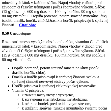
minerálnych látok v každom sáčku. Nápoj vhodný v dňoch pred
závodom či ťažkým tréningom i počas športového výkonu. Sáčok
(15 g) obsahuje 600 mg draslíku, 160 mg horčíku, 90 mg sodíku a
80 mg vitamínu C.Dopĺňa potrebné, potom stratené minerálne látky
(sodík, draslík, horčík, chlór).Draslík a horčík prispievajú k správnej
činnosti…
Čítať viac
8.50 €
nedostupné
Rozpustná zmes s vysokým obsahom horčíku, vitamínu C a ďalších
minerálnych látok v každom sáčku. Nápoj vhodný v dňoch pred
závodom či ťažkým tréningom i počas športového výkonu. Sáčok
(15 g) obsahuje 600 mg draslíku, 160 mg horčíku, 90 mg sodíku a
80 mg vitamínu C.
Dopĺňa potrebné, potom stratené minerálne látky (sodík,
draslík, horčík, chlór).
Draslík a horčík prispievajú k správnej činnosti svalov a
správnej činnosti nervovej sústavy počas výkonu.
Horčík prispieva k správnej elektrolytickej rovnováhe.
Vitamín C prispieva:
k zníženiu miery únavy a vyčerpania,
k správnemu energetickému metabolizmu,
k ochrane buniek pred oxidatívnym stresom,
k udrženiu správnej funkcie imunitného systému počas