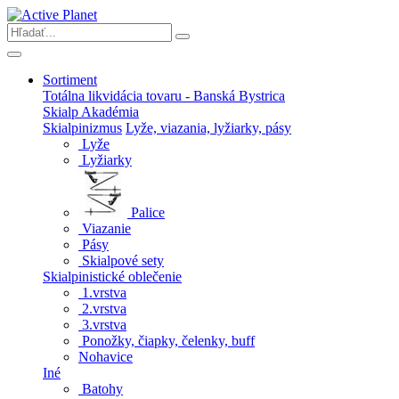
Sortiment
Totálna likvidácia tovaru - Banská Bystrica
Skialp Akadémia
Skialpinizmus
Lyže, viazania, lyžiarky, pásy
Lyže
Lyžiarky
Palice
Viazanie
Pásy
Skialpové sety
Skialpinistické oblečenie
1.vrstva
2.vrstva
3.vrstva
Ponožky, čiapky, čelenky, buff
Nohavice
Iné
Batohy