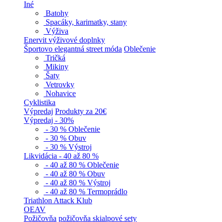
Iné
Batohy
Spacáky, karimatky, stany
Výživa
Enervit výživové doplnky
Športovo elegantná street móda
Oblečenie
Tričká
Mikiny
Šaty
Vetrovky
Nohavice
Cyklistika
Výpredaj
Produkty za 20€
Výpredaj - 30%
- 30 % Oblečenie
- 30 % Obuv
- 30 % Výstroj
Likvidácia - 40 až 80 %
- 40 až 80 % Oblečenie
- 40 až 80 % Obuv
- 40 až 80 % Výstroj
- 40 až 80 % Termoprádlo
Triathlon Attack Klub
OEAV
Požičovňa
požičovňa skialpové sety