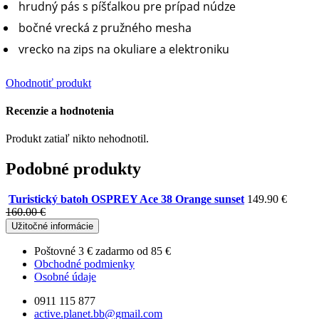
hrudný pás s píšťalkou pre prípad núdze
bočné vrecká z pružného mesha
vrecko na zips na okuliare a elektroniku
Ohodnotiť produkt
Recenzie a hodnotenia
Produkt zatiaľ nikto nehodnotil.
Podobné produkty
Turistický batoh OSPREY Ace 38 Orange sunset
149.90 €
160.00 €
Užitočné informácie
Poštovné 3 € zadarmo od
85 €
Obchodné podmienky
Osobné údaje
0911 115 877
active.planet.bb@gmail.com