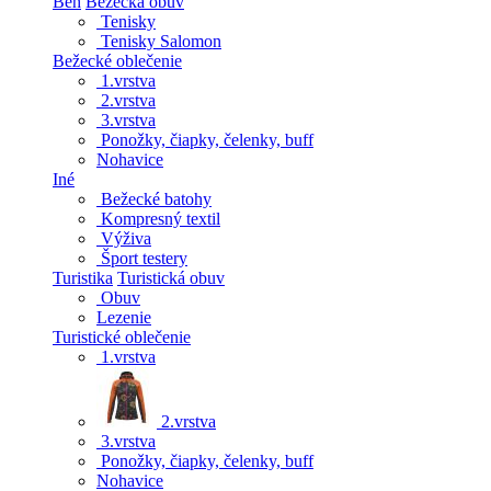
Beh
Bežecká obuv
Tenisky
Tenisky Salomon
Bežecké oblečenie
1.vrstva
2.vrstva
3.vrstva
Ponožky, čiapky, čelenky, buff
Nohavice
Iné
Bežecké batohy
Kompresný textil
Výživa
Šport testery
Turistika
Turistická obuv
Obuv
Lezenie
Turistické oblečenie
1.vrstva
2.vrstva
3.vrstva
Ponožky, čiapky, čelenky, buff
Nohavice