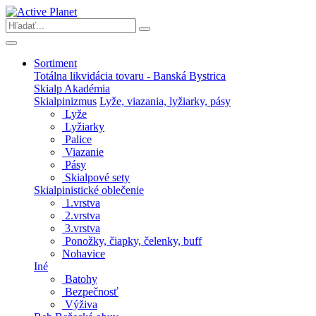
Sortiment
Totálna likvidácia tovaru - Banská Bystrica
Skialp Akadémia
Skialpinizmus
Lyže, viazania, lyžiarky, pásy
Lyže
Lyžiarky
Palice
Viazanie
Pásy
Skialpové sety
Skialpinistické oblečenie
1.vrstva
2.vrstva
3.vrstva
Ponožky, čiapky, čelenky, buff
Nohavice
Iné
Batohy
Bezpečnosť
Výživa