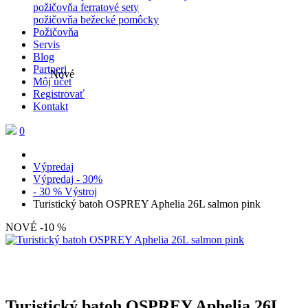
požičovňa ferratové sety
požičovňa bežecké pomôcky
Požičovňa
Servis
Blog
Partneri
Nové
Môj účet
Registrovať
Kontakt
0
Výpredaj
Výpredaj - 30%
- 30 % Výstroj
Turistický batoh OSPREY Aphelia 26L salmon pink
NOVÉ
-10 %
Turistický batoh OSPREY Aphelia 26L