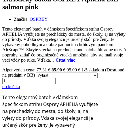
salmon pink
Značka:
OSPREY
Tento elegantný batoh v dámskom špecifickom strihu Osprey
APHELIA využijete na prechádzky do mesta, do školy, aj na výlety
do prírody. Vďaka svojej elegancii je určený skôr pre ženy. Je
vybavený pohodlným a dobre padnúcim chrbtovým panelom
AirScape™. Skryté vrecká na prednej strane batoha úhľadne ukryjú
popruhy, zatiaľ čo organizačné vrecká umožnia, aby ste mali svoje
veci vždy po ruke. Vďaka…
Čítať viac
Alpenverien cena: 77.31 €
85.90 €
95.00 €
1-5 skladom (Dostupné
na predajni v BB)
do košíka
Tento elegantný batoh v dámskom
špecifickom strihu Osprey APHELIA využijete
na prechádzky do mesta, do školy, aj na
výlety do prírody. Vďaka svojej elegancii je
určený skôr pre ženy. Je vybavený