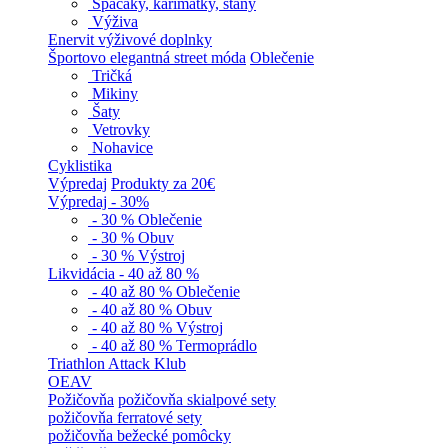
Spacáky, karimatky, stany
Výživa
Enervit výživové doplnky
Športovo elegantná street móda
Oblečenie
Tričká
Mikiny
Šaty
Vetrovky
Nohavice
Cyklistika
Výpredaj
Produkty za 20€
Výpredaj - 30%
- 30 % Oblečenie
- 30 % Obuv
- 30 % Výstroj
Likvidácia - 40 až 80 %
- 40 až 80 % Oblečenie
- 40 až 80 % Obuv
- 40 až 80 % Výstroj
- 40 až 80 % Termoprádlo
Triathlon Attack Klub
OEAV
Požičovňa
požičovňa skialpové sety
požičovňa ferratové sety
požičovňa bežecké pomôcky