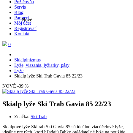
Požičovňa
Servis
Blog
Partneri
Nové
Môj účet
Registrovať
Kontakt
0
Skialpinizmus
Lyže, viazania, lyžiarky, pásy
Lyže
Skialp lyže Ski Trab Gavia 85 22/23
NOVÉ
-39 %
Skialp lyže Ski Trab Gavia 85 22/23
Značka:
Ski Trab
Skialpové lyže Skitrab Ski Gavia 85 sú ideálne viacúčelové lyže,
ideálne pre tých, ktorí hľadajú ľahko ovládateľné lyže na použitie