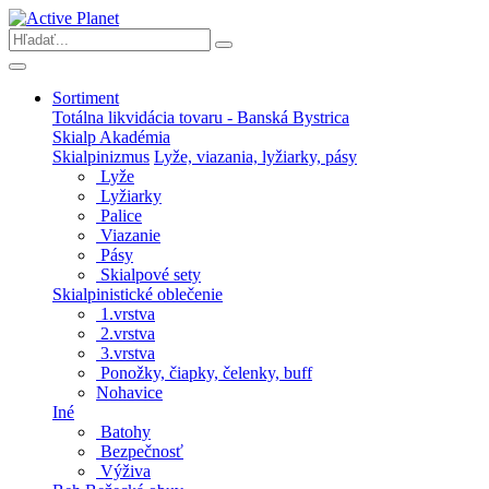
Sortiment
Totálna likvidácia tovaru - Banská Bystrica
Skialp Akadémia
Skialpinizmus
Lyže, viazania, lyžiarky, pásy
Lyže
Lyžiarky
Palice
Viazanie
Pásy
Skialpové sety
Skialpinistické oblečenie
1.vrstva
2.vrstva
3.vrstva
Ponožky, čiapky, čelenky, buff
Nohavice
Iné
Batohy
Bezpečnosť
Výživa