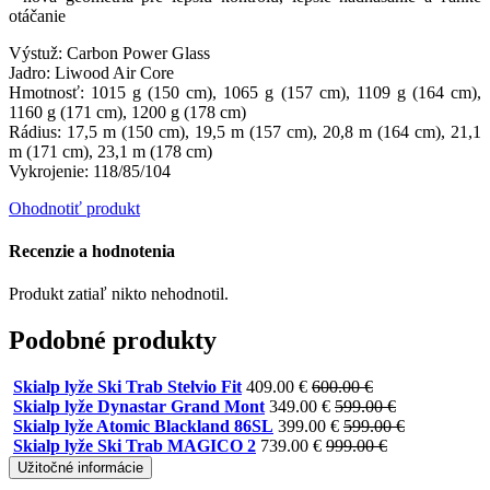
otáčanie
Výstuž: Carbon Power Glass
Jadro: Liwood Air Core
Hmotnosť: 1015 g (150 cm), 1065 g (157 cm), 1109 g (164 cm),
1160 g (171 cm), 1200 g (178 cm)
Rádius: 17,5 m (150 cm), 19,5 m (157 cm), 20,8 m (164 cm), 21,1
m (171 cm), 23,1 m (178 cm)
Vykrojenie: 118/85/104
Ohodnotiť produkt
Recenzie a hodnotenia
Produkt zatiaľ nikto nehodnotil.
Podobné produkty
Skialp lyže Ski Trab Stelvio Fit
409.00 €
600.00 €
Skialp lyže Dynastar Grand Mont
349.00 €
599.00 €
Skialp lyže Atomic Blackland 86SL
399.00 €
599.00 €
Skialp lyže Ski Trab MAGICO 2
739.00 €
999.00 €
Užitočné informácie