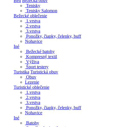
Beh
Bežecká obuv
Tenisky
Tenisky Salomon
Bežecké oblečenie
1.vrstva
2.vrstva
3.vrstva
Ponožky, čiapky, čelenky, buff
Nohavice
Iné
Bežecké batohy
Kompresný textil
Výživa
Šport testery
Turistika
Turistická obuv
Obuv
Lezenie
Turistické oblečenie
1.vrstva
2.vrstva
3.vrstva
Ponožky, čiapky, čelenky, buff
Nohavice
Iné
Batohy