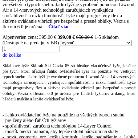
vo všetkých typoch snehu. Jadro lyží je vyrobené pomocou Liwood
Air a 14-vrstvových technológií zaručujúcich vynikajúcu
spoľahlivosť a nízku hmotnosť. Lyže majú progresívny flex a
aktívne ovládanie vibrácií pre bezpečné a presné oblúky. Verzia s
flexom 6.0 je určená…
Čítať viac
Alpenverien cena: 395.00 €
399.00 €
650.00 €
1-5 skladom
(Dostupné na predajni v BB)
do košíka
Skialpové lyže Skitrab Ski Gavia 85 sú ideálne viacúčelové lyže, ideálne
pre tých, ktorí hľadajú ľahko ovládateľné lyže na použitie vo všetkých
typoch snehu. Jadro lyží je vyrobené pomocou Liwood Air a 14-vrstvových
technológií zaručujúcich vynikajúcu spoľahlivosť a nízku hmotnosť. Lyže
majú progresívny flex a aktívne ovládanie vibrácií pre bezpečné a presné
oblúky. Verzia s flexom 6.0 je určená pre ľahších lyžiarov a dámy, ktorí
hľadajú mäkšie a lepšie ovládateľné lyže.
- ľahko ovládateľné lyže na použitie na všetkých typoch snehu
- pre ženy alebo ľahších lyžiarov
- spoľahlivosť, zaručená technológiou 14-Layer Control
- mostík medzi hranami, aby lepšie odolal nárazom na skaly
- nová geometria pre lepšiu kontrolu, lepšie nadnášanie a ľahké