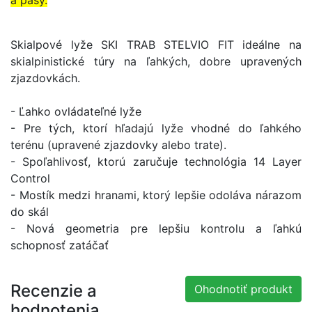
a pásy.
Skialpové lyže SKI TRAB STELVIO FIT ideálne na
skialpinistické túry na ľahkých, dobre upravených
zjazdovkách.
- Ľahko ovládateľné lyže
- Pre tých, ktorí hľadajú lyže vhodné do ľahkého
terénu (upravené zjazdovky alebo trate).
- Spoľahlivosť, ktorú zaručuje technológia 14 Layer
Control
- Mostík medzi hranami, ktorý lepšie odoláva nárazom
do skál
- Nová geometria pre lepšiu kontrolu a ľahkú
schopnosť zatáčať
Recenzie a
Ohodnotiť produkt
hodnotenia