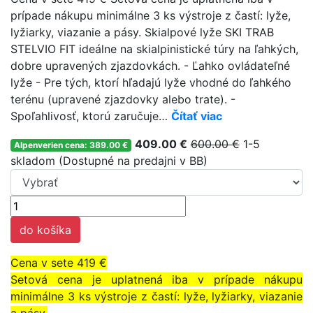
prípade nákupu minimálne 3 ks výstroje z častí: lyže,
lyžiarky, viazanie a pásy. Skialpové lyže SKI TRAB
STELVIO FIT ideálne na skialpinistické túry na ľahkých,
dobre upravených zjazdovkách. - Ľahko ovládateľné
lyže - Pre tých, ktorí hľadajú lyže vhodné do ľahkého
terénu (upravené zjazdovky alebo trate). -
Spoľahlivosť, ktorú zaručuje…
Čítať viac
409.00 €
600.00 €
1-5
Alpenverien cena: 389.00 €
skladom (Dostupné na predajni v BB)
do košíka
Cena v sete 419 €
Setová cena je uplatnená iba v prípade nákupu
minimálne 3 ks výstroje z častí: lyže, lyžiarky, viazanie