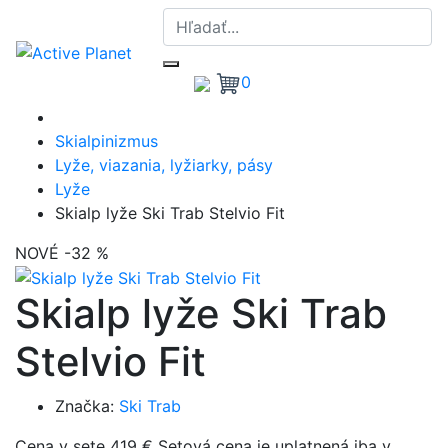
0
Skialpinizmus
Lyže, viazania, lyžiarky, pásy
Lyže
Skialp lyže Ski Trab Stelvio Fit
NOVÉ
-32 %
Skialp lyže Ski Trab
Stelvio Fit
Značka:
Ski Trab
Cena v sete 419 € Setová cena je uplatnená iba v