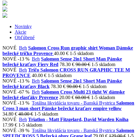
Novinky
Akcie
Obľúbené
NOVÉ
Beh
Salomon Cross Run graphic shirt Woman Dámske
bežecké tričko Provence
40.00 €
1-5 skladom
NOVÉ
-13 %
Beh
Salomon Sense 2in1 Short Man Pánske
bežecké kraťasy Fiery Red
78.30 €
90.00 €
1-5 skladom
NOVÉ
Beh
Tričo Salomon CROSS RUN GRAPHIC TEE M
PROVENCE
40.00 €
1-5 skladom
NOVÉ
-13 %
Beh
Salomon Sense 2in1 Short Man Pánske
bežecké kraťasy Black
78.30 €
90.00 €
1-5 skladom
NOVÉ
-67 %
Beh
Salomon Cross Multi 23 tight W dámske
bežecké elasťáky Provence
20.00 €
60.00 €
1-5 skladom
NOVÉ
-13 %
Totálna likvidácia tovaru - Banská Bystrica
Salomon
Cross 3 man short Pánske bežecké kraťasy empire yellow
34.80 €
40.00 €
1-5 skladom
NOVÉ
Beh
Triatlon - Matt Fitzgelard, David Warden Kniha
17.99 €
1-5 skladom
NOVÉ
-39 %
Totálna likvidácia tovaru - Banská Bystrica
Salomon
SPEEDCROSS 5 Bežecká obuv Grape leaf
79.00 €
129.00 €
1-5