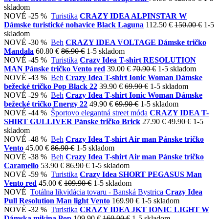
skladom
NOVÉ
-25 %
Turistika
CRAZY IDEA ALPINSTAR W
Dámske turistické nohavice Black Laguna
112.50 €
150.00 €
1-5
skladom
NOVÉ
-30 %
Beh
CRAZY IDEA VOLTAGE Dámske tričko
Mandala
60.80 €
86.90 €
1-5 skladom
NOVÉ
-45 %
Turistika
Crazy Idea T-shirt RESOLUTION
MAN Pánske tričko Vento red
39.00 €
70.90 €
1-5 skladom
NOVÉ
-43 %
Beh
Crazy Idea T-shirt Ionic Woman Dámske
bežecké tričko Pop Black 22
39.90 €
69.90 €
1-5 skladom
NOVÉ
-29 %
Beh
Crazy Idea T-shirt Ionic Woman Dámske
bežecké tričko Energy 22
49.90 €
69.90 €
1-5 skladom
NOVÉ
-44 %
Športovo elegantná street móda
CRAZY IDEA T-
SHIRT GULLIVER Pánske tričko Brick
27.90 €
49.90 €
1-5
skladom
NOVÉ
-48 %
Beh
Crazy Idea T-shirt Air man Pánske tričko
Vento
45.00 €
86.90 €
1-5 skladom
NOVÉ
-38 %
Beh
Crazy Idea T-shirt Air man Pánske tričko
Caramello
53.90 €
86.90 €
1-5 skladom
NOVÉ
-59 %
Turistika
Crazy Idea SHORT PEGASUS Man
Vento red
45.00 €
109.90 €
1-5 skladom
NOVÉ
Totálna likvidácia tovaru - Banská Bystrica
Crazy Idea
Pull Resolution Man light Vento
169.90 €
1-5 skladom
NOVÉ
-32 %
Turistika
CRAZY IDEA JKT IONIC LIGHT W
Dámska mikina Pop
109.90 €
160.90 €
1-5 skladom