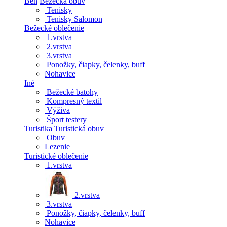
Beh
Bežecká obuv
Tenisky
Tenisky Salomon
Bežecké oblečenie
1.vrstva
2.vrstva
3.vrstva
Ponožky, čiapky, čelenky, buff
Nohavice
Iné
Bežecké batohy
Kompresný textil
Výživa
Šport testery
Turistika
Turistická obuv
Obuv
Lezenie
Turistické oblečenie
1.vrstva
2.vrstva
3.vrstva
Ponožky, čiapky, čelenky, buff
Nohavice