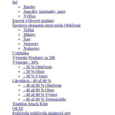
Iné
Batohy
Spacáky, karimatky, stany
Výživa
Enervit výživové doplnky
Športovo elegantná street móda
Oblečenie
Tričká
Mikiny
Šaty
Vetrovky
Nohavice
Cyklistika
Výpredaj
Produkty za 20€
Výpredaj - 30%
- 30 % Oblečenie
- 30 % Obuv
- 30 % Výstroj
Likvidácia - 40 až 80 %
- 40 až 80 % Oblečenie
- 40 až 80 % Obuv
- 40 až 80 % Výstroj
- 40 až 80 % Termoprádlo
Triathlon Attack Klub
OEAV
Požičovňa
požičovňa skialpové sety