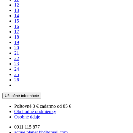
12
13
14
15
16
17
18
19
20
21
22
23
24
25
26
Užitočné informácie
Poštovné 3 € zadarmo od
85 €
Obchodné podmienky
Osobné údaje
0911 115 877
active.planet.bb@gmail.com