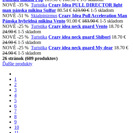
NOVÉ
-35 %
Turistika
Crazy Idea PULL DIRECTOR light
man pánska mikina Sulfur
80.54 €
123.90 €
1-5 skladom
NOVÉ
-51 %
Skialpinizmus
Crazy Idea Pull Acceleration Man
Pánska hybridná mikina Vento
91.00 €
183.90 €
1-5 skladom
NOVÉ
-25 %
Turistika
Crazy idea neck guard Vento
18.70 €
24.90 €
1-5 skladom
NOVÉ
-25 %
Turistika
Crazy idea neck guard Shibori
18.70 €
24.90 €
1-5 skladom
NOVÉ
-25 %
Turistika
Crazy idea neck guard My dear
18.70 €
24.90 €
1-5 skladom
26 stránok (609 produktov)
Ďalšie produkty
1
2
3
4
5
6
7
8
9
10
11