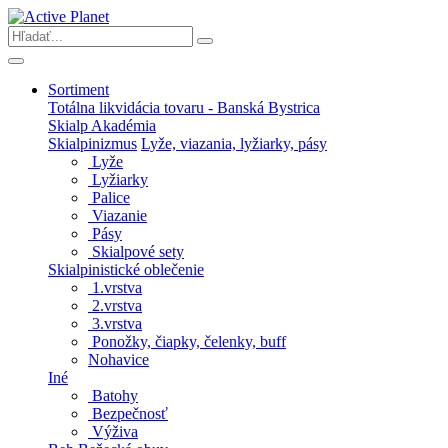
Sortiment
Totálna likvidácia tovaru - Banská Bystrica
Skialp Akadémia
Skialpinizmus
Lyže, viazania, lyžiarky, pásy
Lyže
Lyžiarky
Palice
Viazanie
Pásy
Skialpové sety
Skialpinistické oblečenie
1.vrstva
2.vrstva
3.vrstva
Ponožky, čiapky, čelenky, buff
Nohavice
Iné
Batohy
Bezpečnosť
Výživa