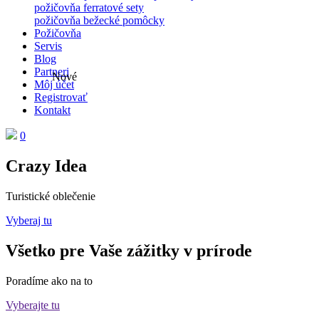
požičovňa ferratové sety
požičovňa bežecké pomôcky
Požičovňa
Servis
Blog
Partneri
Nové
Môj účet
Registrovať
Kontakt
0
Crazy Idea
Turistické oblečenie
Vyberaj tu
Všetko pre Vaše zážitky v prírode
Poradíme ako na to
Vyberajte tu